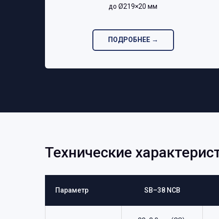
до Ø219×20 мм‎
ПОДРОБНЕЕ →
Технические характерис
Параметр
SB–38 NCB