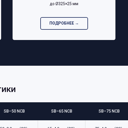
до Ø325×25 мм‎
ПОДРОБНЕЕ →
тики
SB–50 NCB
SB–65 NCB
SB–75 NCB