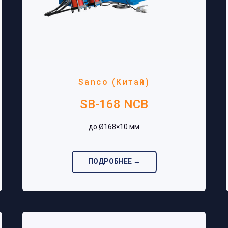
Sanco (Китай)
SB-168 NCB
до Ø168×10 мм‎
ПОДРОБНЕЕ →