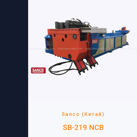
Sanco (Китай)
SB-219 NCB