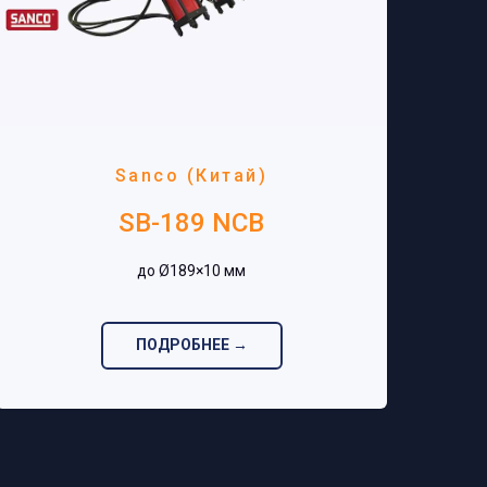
Sanco (Китай)
SB-189 NCB
до Ø189×10 мм‎
ПОДРОБНЕЕ →