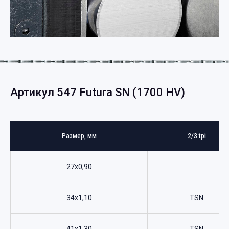
Артикул 547 Futura SN (1700 HV)
Размер, мм
2/3 tpi
27x0,90
34x1,10
ТSN
41x1,30
ТSN