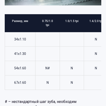
Размер, мм
0.75/1.0
1.0/1.5 tpi
1.4/2.0 tpi
tpi
34x1.10
N
41x1.30
N
54x1.60
N#
N
N
67x1.60
N
N
# – нестандартный шаг зуба, необходим