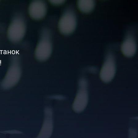
танок
!