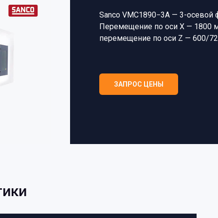
Sanco VМC1890−3A — 3-осевой 
Перемещение по оси X — 1800 м
перемещение по оси Z — 600/72
ЗАПРОС ЦЕНЫ
тики