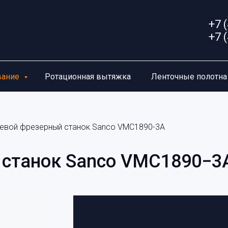
+7 
+7 
вание
Ротационная вытяжка
Ленточные полотн
севой фрезерный станок Sanco VМC1890-3A
 станок Sanco VМC1890−3